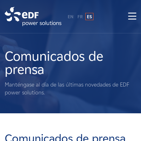
EN
FR
ES
¿Por qué EDF Power Solutions?
Sobre nosotros
Comunicados de
prensa
Qué hacemos
Manténgase al día de las últimas novedades de EDF
Terratenientes
power solutions.
Proveedores
Proyectos
Comunicados de prensa