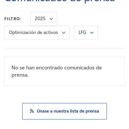
Carreras
2025
FILTRO:
Noticias
Optimización de activos
LFG
Contacte con
Afiliados
No se han encontrado comunicados de
prensa.
Únase a nuestra lista de prensa