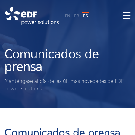
EN
FR
ES
¿Por qué EDF Power Solutions?
Sobre nosotros
Comunicados de
prensa
Qué hacemos
Manténgase al día de las últimas novedades de EDF
Terratenientes
power solutions.
Proveedores
Proyectos
Comunicados de prensa