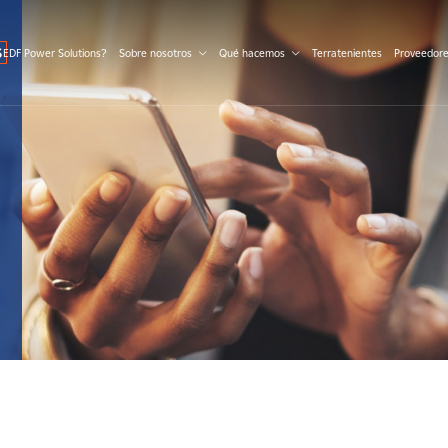
S
 EDF Power Solutions?
Sobre nosotros
Qué hacemos
Terratenientes
Proveedor