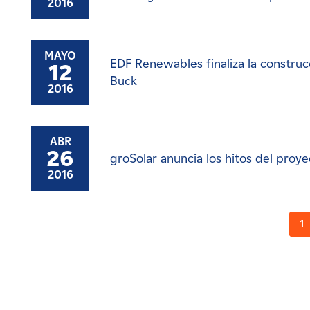
2016
MAYO
EDF Renewables finaliza la construcc
12
Buck
2016
ABR
26
groSolar anuncia los hitos del proy
2016
1