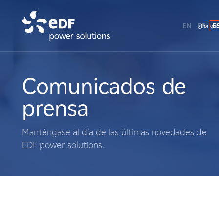
EN
FR
E
¿Por qué
¿Por qué EDF Power Solutions?
Sobre nosotros
Comunicados de
prensa
Qué hacemos
Manténgase al día de las últimas novedades de
Terratenientes
EDF power solutions.
Proveedores
Proyectos