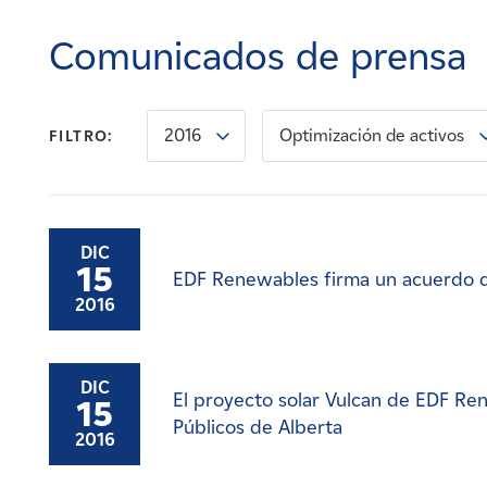
Carreras
Comunicados de prensa
Noticias
2016
Optimización de activos
FILTRO:
Contacte con
Afiliados
DIC
15
EDF Renewables firma un acuerdo 
2016
DIC
El proyecto solar Vulcan de EDF Ren
15
Públicos de Alberta
2016