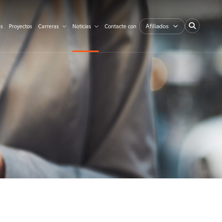
Afiliados
es
Proyectos
Carreras
Noticias
Contacte con