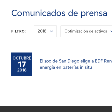
Carreras
Comunicados de prensa
Noticias
2018
Optimización de activos
FILTRO:
Contacte con
Afiliados
OCTUBRE
El zoo de San Diego elige a EDF R
17
energía en baterías in situ
2018