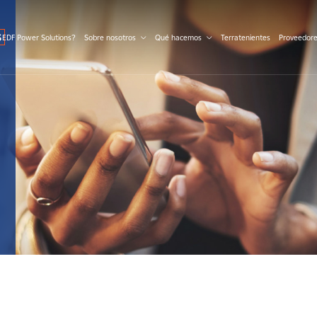
S
 EDF Power Solutions?
Sobre nosotros
Qué hacemos
Terratenientes
Proveedor