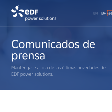
EN
FR
E
¿Por qué
¿Por qué EDF Power Solutions?
Sobre nosotros
Comunicados de
prensa
Qué hacemos
Manténgase al día de las últimas novedades de
Terratenientes
EDF power solutions.
Proveedores
Proyectos