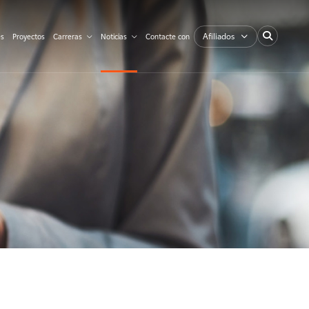
Afiliados
es
Proyectos
Carreras
Noticias
Contacte con