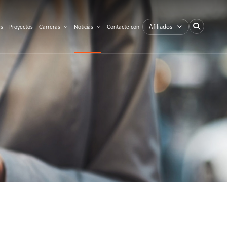
Afiliados
es
Proyectos
Carreras
Noticias
Contacte con