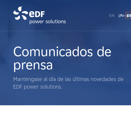
EN
FR
E
¿Por qué
¿Por qué EDF Power Solutions?
Sobre nosotros
Comunicados de
prensa
Qué hacemos
Manténgase al día de las últimas novedades de
Terratenientes
EDF power solutions.
Proveedores
Proyectos