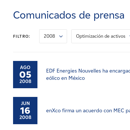
Carreras
Comunicados de prensa
Noticias
2008
Optimización de activos
FILTRO:
Contacte con
Afiliados
AGO
EDF Energies Nouvelles ha encargad
05
eólico en México
2008
JUN
16
enXco firma un acuerdo con MEC pa
2008