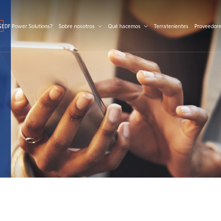
S
 EDF Power Solutions?
Sobre nosotros
Qué hacemos
Terratenientes
Proveedor