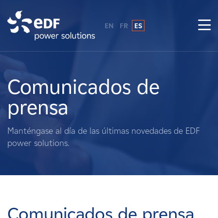
EN
FR
ES
¿Por qué EDF Power Solutions?
Sobre nosotros
Comunicados de
prensa
Qué hacemos
Manténgase al día de las últimas novedades de EDF
Terratenientes
power solutions.
Proveedores
Proyectos
Comunicados de prensa