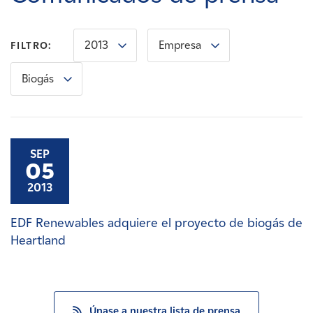
Carreras
2013
Empresa
FILTRO:
Noticias
Biogás
Contacte con
Afiliados
SEP
05
2013
EDF Renewables adquiere el proyecto de biogás de
Heartland
Únase a nuestra lista de prensa