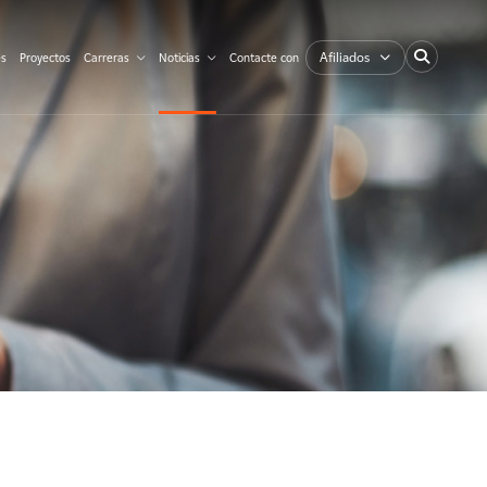
Afiliados
es
Proyectos
Carreras
Noticias
Contacte con