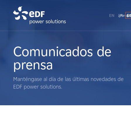
EN
FR
E
¿Por qué
¿Por qué EDF Power Solutions?
Sobre nosotros
Comunicados de
prensa
Qué hacemos
Manténgase al día de las últimas novedades de
Terratenientes
EDF power solutions.
Proveedores
Proyectos