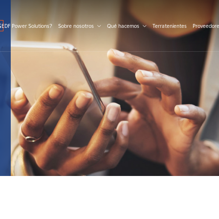
S
 EDF Power Solutions?
Sobre nosotros
Qué hacemos
Terratenientes
Proveedor