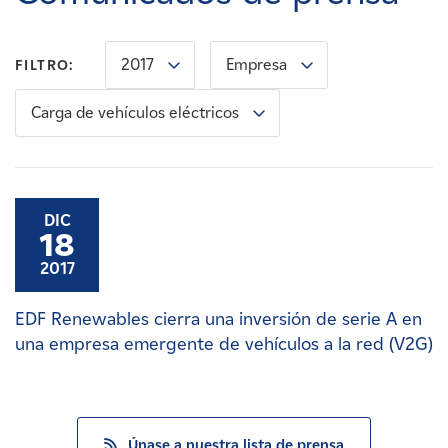
Carreras
2017
Empresa
FILTRO:
Noticias
Carga de vehículos eléctricos
Contacte con
Afiliados
DIC
18
2017
EDF Renewables cierra una inversión de serie A en
una empresa emergente de vehículos a la red (V2G)
Únase a nuestra lista de prensa