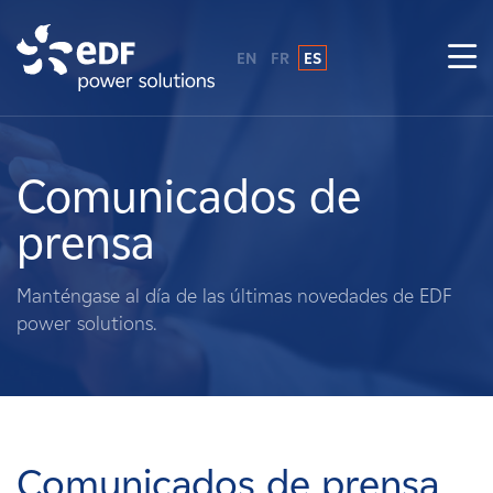
EN
FR
ES
¿Por qué EDF Power Solutions?
Sobre nosotros
Comunicados de
prensa
Qué hacemos
Manténgase al día de las últimas novedades de EDF
Terratenientes
power solutions.
Proveedores
Proyectos
Comunicados de prensa