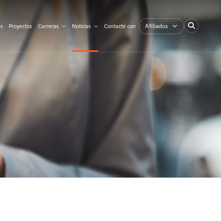
Afiliados
es
Proyectos
Carreras
Noticias
Contacte con