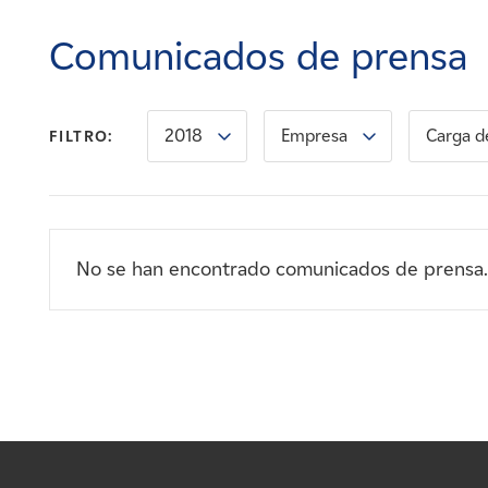
Carreras
Comunicados de prensa
Noticias
2018
Empresa
Carga d
FILTRO:
Contacte con
Afiliados
No se han encontrado comunicados de prensa.