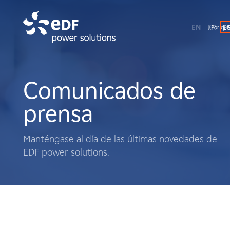
EN
FR
E
¿Por qué
¿Por qué EDF Power Solutions?
Sobre nosotros
Comunicados de
prensa
Qué hacemos
Manténgase al día de las últimas novedades de
Terratenientes
EDF power solutions.
Proveedores
Proyectos