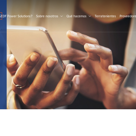
S
 EDF Power Solutions?
Sobre nosotros
Qué hacemos
Terratenientes
Proveedor