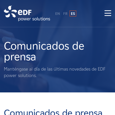
EN
FR
ES
¿Por qué EDF Power Solutions?
Sobre nosotros
Comunicados de
prensa
Qué hacemos
Manténgase al día de las últimas novedades de EDF
Terratenientes
power solutions.
Proveedores
Proyectos
Comunicados de prensa