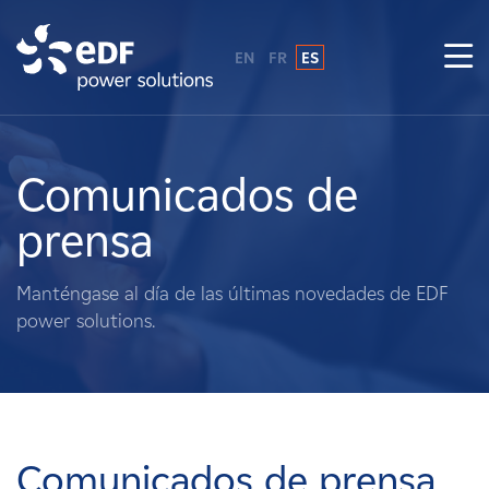
EN
FR
ES
¿Por qué EDF Power Solutions?
Sobre nosotros
Comunicados de
prensa
Qué hacemos
Manténgase al día de las últimas novedades de EDF
Terratenientes
power solutions.
Proveedores
Proyectos
Comunicados de prensa