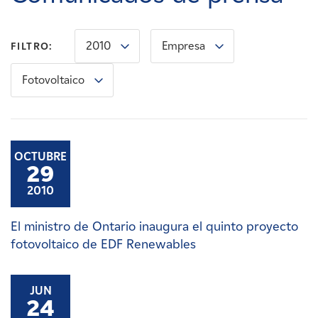
Carreras
2010
Empresa
FILTRO:
Noticias
Fotovoltaico
Contacte con
Afiliados
OCTUBRE
29
2010
El ministro de Ontario inaugura el quinto proyecto
fotovoltaico de EDF Renewables
JUN
24