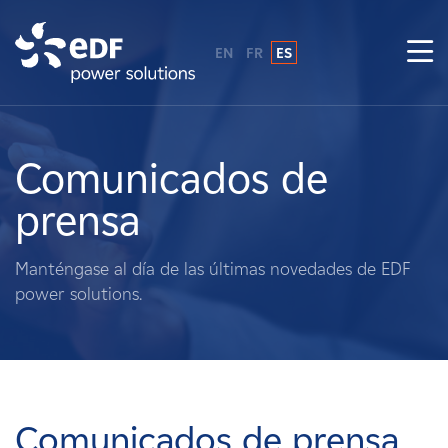
EN
FR
ES
¿Por qué EDF Power Solutions?
Sobre nosotros
Comunicados de
prensa
Qué hacemos
Manténgase al día de las últimas novedades de EDF
Terratenientes
power solutions.
Proveedores
Proyectos
Comunicados de prensa