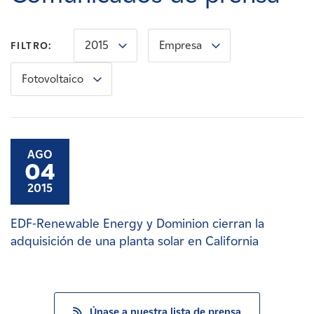
Carreras
2015
Empresa
FILTRO:
Noticias
Fotovoltaico
Contacte con
Afiliados
AGO
04
2015
EDF-Renewable Energy y Dominion cierran la
adquisición de una planta solar en California
Únase a nuestra lista de prensa