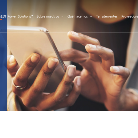
S
 EDF Power Solutions?
Sobre nosotros
Qué hacemos
Terratenientes
Proveedor