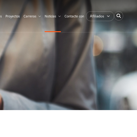
Afiliados
es
Proyectos
Carreras
Noticias
Contacte con