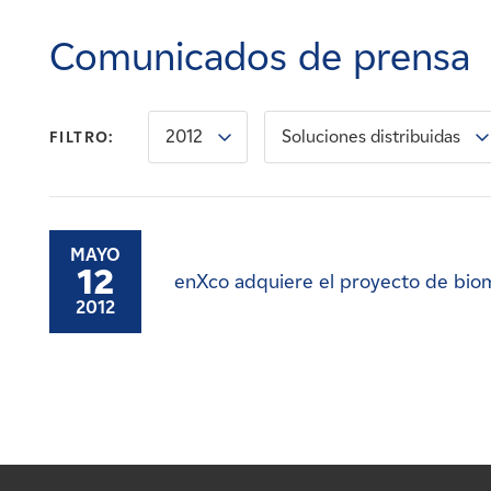
Carreras
Comunicados de prensa
Noticias
2012
Soluciones distribuidas
FILTRO:
Contacte con
Afiliados
MAYO
12
enXco adquiere el proyecto de bio
2012