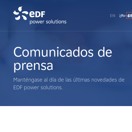
EN
FR
E
¿Por qué
¿Por qué EDF Power Solutions?
Sobre nosotros
Comunicados de
prensa
Qué hacemos
Manténgase al día de las últimas novedades de
Terratenientes
EDF power solutions.
Proveedores
Proyectos