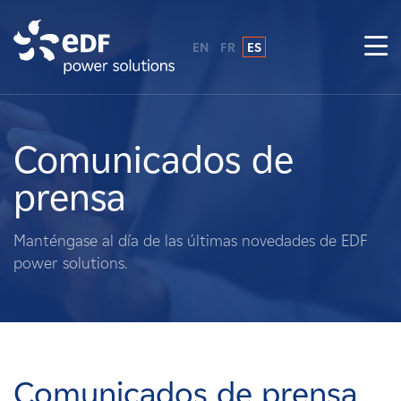
EN
FR
ES
¿Por qué EDF Power Solutions?
Sobre nosotros
Comunicados de
prensa
Qué hacemos
Manténgase al día de las últimas novedades de EDF
Terratenientes
power solutions.
Proveedores
Proyectos
Comunicados de prensa