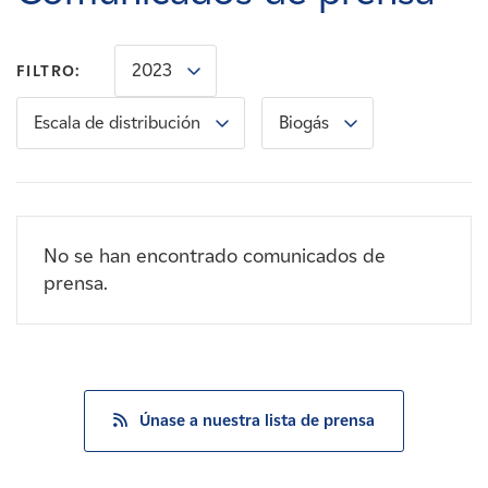
Carreras
2023
FILTRO:
Noticias
Escala de distribución
Biogás
Contacte con
Afiliados
No se han encontrado comunicados de
prensa.
Únase a nuestra lista de prensa