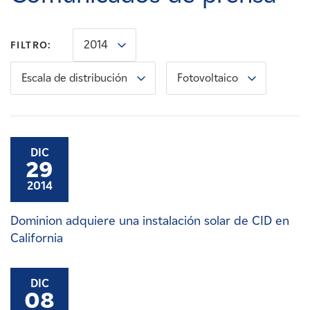
Carreras
2014
FILTRO:
Noticias
Escala de distribución
Fotovoltaico
Contacte con
Afiliados
DIC
29
2014
Dominion adquiere una instalación solar de CID en
California
DIC
08