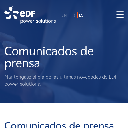
EN
FR
ES
¿Por qué EDF Power Solutions?
Sobre nosotros
Comunicados de
prensa
Qué hacemos
Manténgase al día de las últimas novedades de EDF
Terratenientes
power solutions.
Proveedores
Proyectos
Comunicados de prensa