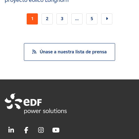
proyecto eólico Longhorn
1
2
3
...
5
Únase a nuestra lista de prensa