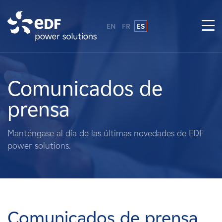
EN
FR
ES
¿Por qué EDF Power Solutions?
Sobre nosotros
Comunicados de
prensa
Qué hacemos
Manténgase al día de las últimas novedades de EDF
Terratenientes
power solutions.
Proveedores
Proyectos
Comunicados de prensa