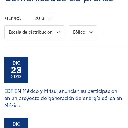
Carreras
2013
FILTRO:
Noticias
Escala de distribución
Eòlico
Contacte con
Afiliados
DIC
23
2013
EDF EN México y Mitsui anuncian su participación
en un proyecto de generación de energía eólica en
México
DIC