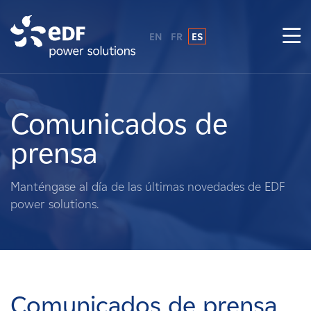
EN
FR
ES
¿Por qué EDF Power Solutions?
Sobre nosotros
Comunicados de
prensa
Qué hacemos
Manténgase al día de las últimas novedades de EDF
Terratenientes
power solutions.
Proveedores
Proyectos
Comunicados de prensa