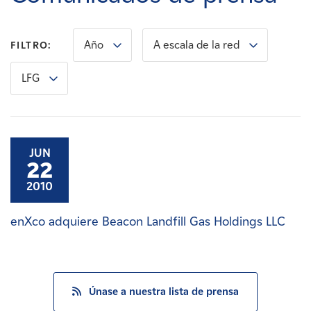
Carreras
Año
A escala de la red
FILTRO:
Noticias
LFG
Contacte con
Afiliados
JUN
22
2010
enXco adquiere Beacon Landfill Gas Holdings LLC
Únase a nuestra lista de prensa