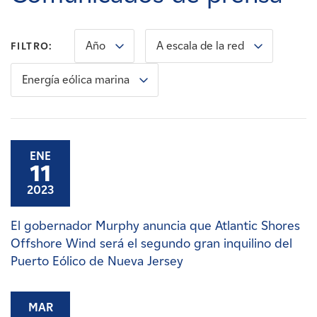
Carreras
Año
A escala de la red
FILTRO:
Noticias
Energía eólica marina
Contacte con
Afiliados
ENE
11
2023
El gobernador Murphy anuncia que Atlantic Shores
Offshore Wind será el segundo gran inquilino del
Puerto Eólico de Nueva Jersey
MAR