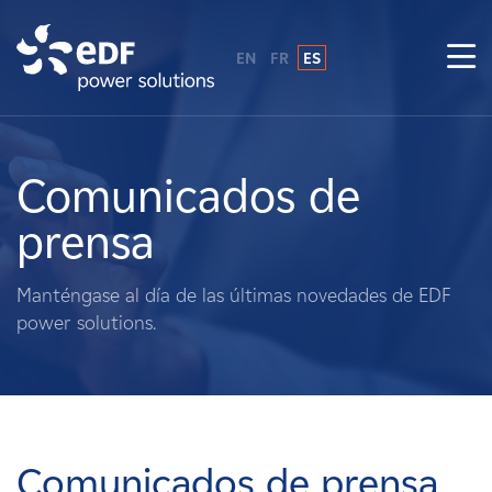
EN
FR
ES
¿Por qué EDF Power Solutions?
Sobre nosotros
Comunicados de
prensa
Qué hacemos
Manténgase al día de las últimas novedades de EDF
Terratenientes
power solutions.
Proveedores
Proyectos
Comunicados de prensa