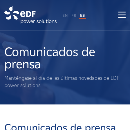
EN
FR
ES
¿Por qué EDF Power Solutions?
Sobre nosotros
Comunicados de
prensa
Qué hacemos
Manténgase al día de las últimas novedades de EDF
Terratenientes
power solutions.
Proveedores
Proyectos
Comunicados de prensa