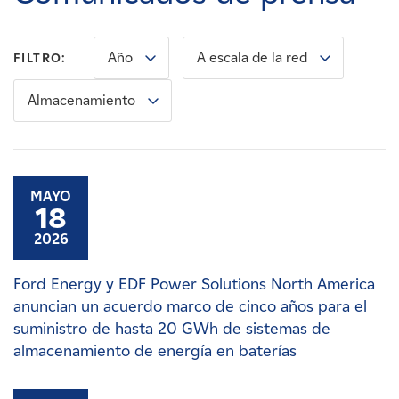
Carreras
Año
A escala de la red
FILTRO:
Noticias
Almacenamiento
Contacte con
Afiliados
MAYO
18
2026
Ford Energy y EDF Power Solutions North America
anuncian un acuerdo marco de cinco años para el
suministro de hasta 20 GWh de sistemas de
almacenamiento de energía en baterías