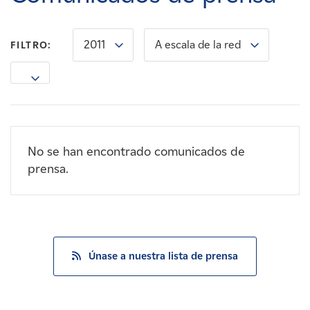
Carreras
2011
A escala de la red
FILTRO:
Noticias
Contacte con
Afiliados
No se han encontrado comunicados de
prensa.
Únase a nuestra lista de prensa