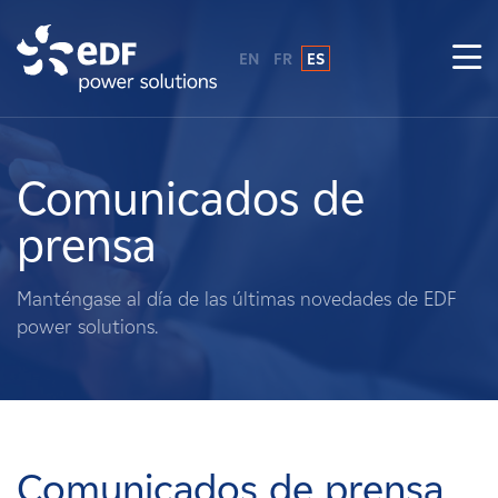
EN
FR
ES
¿Por qué EDF Power Solutions?
Sobre nosotros
Comunicados de
prensa
Qué hacemos
Manténgase al día de las últimas novedades de EDF
Terratenientes
power solutions.
Proveedores
Proyectos
Comunicados de prensa