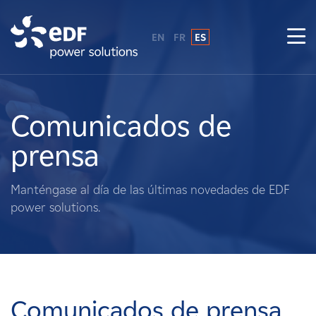
EN
FR
ES
¿Por qué EDF Power Solutions?
Sobre nosotros
Comunicados de
prensa
Qué hacemos
Manténgase al día de las últimas novedades de EDF
Terratenientes
power solutions.
Proveedores
Proyectos
Comunicados de prensa