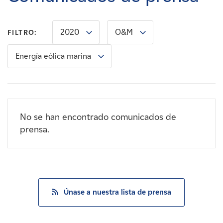
Carreras
2020
O&M
FILTRO:
Noticias
Energía eólica marina
Contacte con
Afiliados
No se han encontrado comunicados de
prensa.
Únase a nuestra lista de prensa