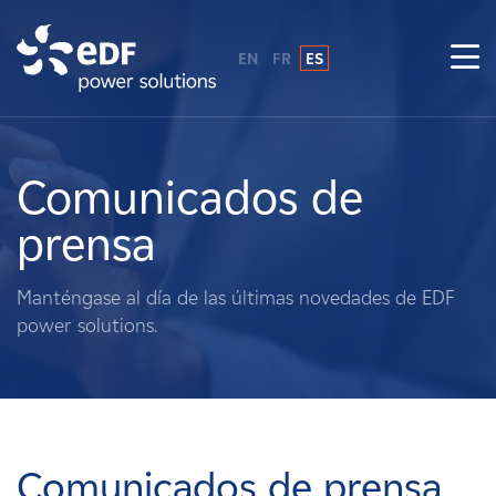
EN
FR
ES
¿Por qué EDF Power Solutions?
Sobre nosotros
Comunicados de
prensa
Qué hacemos
Manténgase al día de las últimas novedades de EDF
Terratenientes
power solutions.
Proveedores
Proyectos
Comunicados de prensa