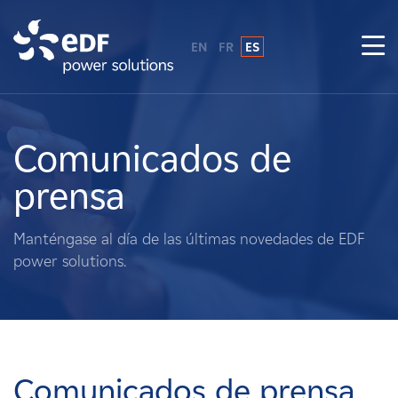
EN
FR
ES
¿Por qué EDF Power Solutions?
Sobre nosotros
Comunicados de
prensa
Qué hacemos
Manténgase al día de las últimas novedades de EDF
Terratenientes
power solutions.
Proveedores
Proyectos
Comunicados de prensa