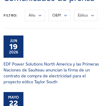
Carreras
Año
O&M
Eòlico
FILTRO:
Noticias
Contacte con
JUN
19
Afiliados
2026
EDF Power Solutions North America y las Primeras
Naciones de Saulteau anuncian la firma de un
contrato de compra de electricidad para el
proyecto eólico Taylor South
MAYO
22