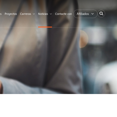
Afiliados
es
Proyectos
Carreras
Noticias
Contacte con