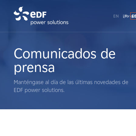
EN
FR
E
¿Por qué
¿Por qué EDF Power Solutions?
Sobre nosotros
Comunicados de
prensa
Qué hacemos
Manténgase al día de las últimas novedades de
Terratenientes
EDF power solutions.
Proveedores
Proyectos