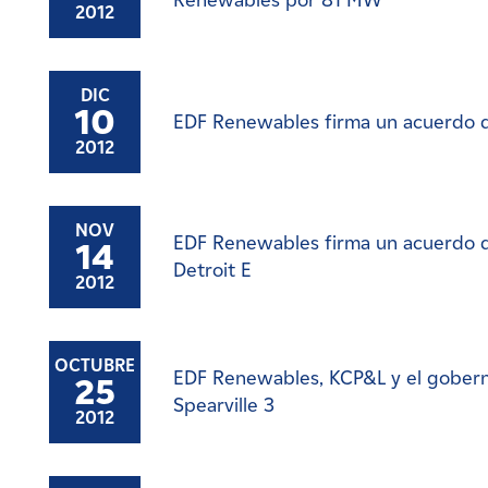
Renewables por 81 MW
2012
DIC
10
EDF Renewables firma un acuerdo d
2012
NOV
EDF Renewables firma un acuerdo d
14
Detroit E
2012
OCTUBRE
EDF Renewables, KCP&L y el gobern
25
Spearville 3
2012