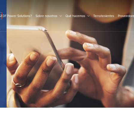
S
 EDF Power Solutions?
Sobre nosotros
Qué hacemos
Terratenientes
Proveedor