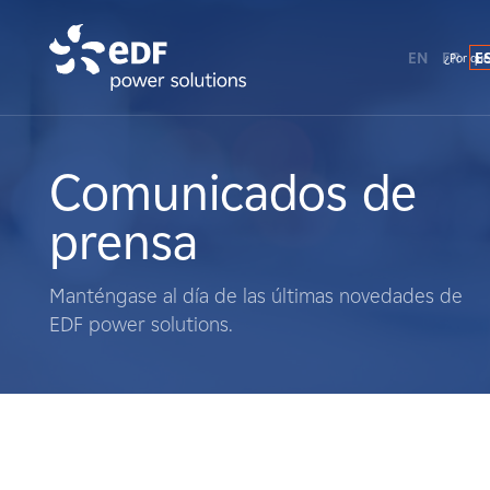
EN
FR
E
¿Por qué
¿Por qué EDF Power Solutions?
Sobre nosotros
Comunicados de
prensa
Qué hacemos
Manténgase al día de las últimas novedades de
Terratenientes
EDF power solutions.
Proveedores
Proyectos