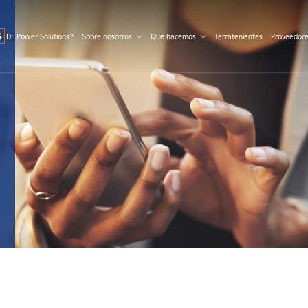
S
 EDF Power Solutions?
Sobre nosotros
Qué hacemos
Terratenientes
Proveedor