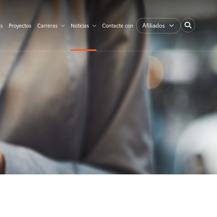
Afiliados
es
Proyectos
Carreras
Noticias
Contacte con