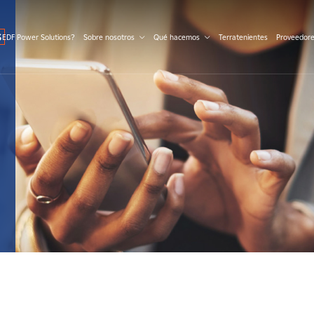
S
 EDF Power Solutions?
Sobre nosotros
Qué hacemos
Terratenientes
Proveedor