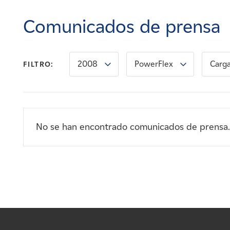
Carreras
Comunicados de prensa
Noticias
2008
PowerFlex
Carga
FILTRO:
Contacte con
Afiliados
No se han encontrado comunicados de prensa.