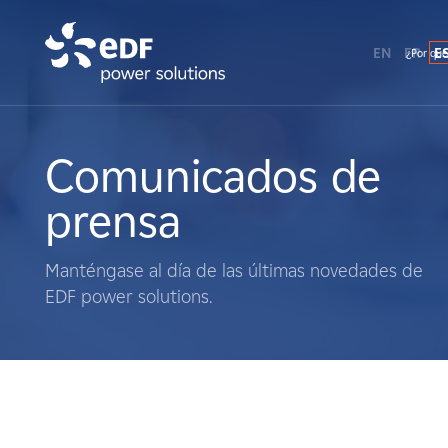
EN
FR
E
¿Por qué
¿Por qué EDF Power Solutions?
Sobre nosotros
Comunicados de
prensa
Qué hacemos
Manténgase al día de las últimas novedades de
Terratenientes
EDF power solutions.
Proveedores
Proyectos