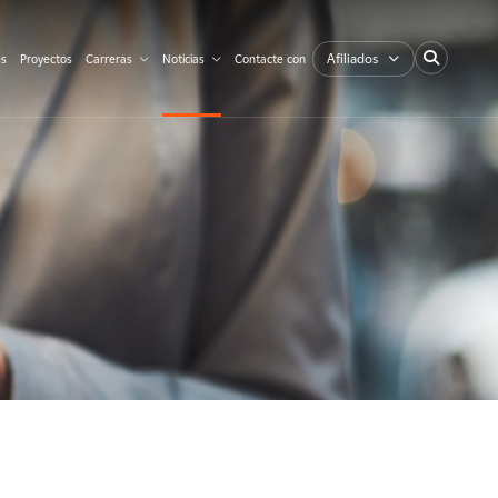
Afiliados
es
Proyectos
Carreras
Noticias
Contacte con