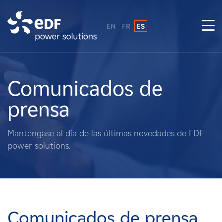
EN
FR
ES
¿Por qué EDF Power Solutions?
Sobre nosotros
Comunicados de
prensa
Qué hacemos
Manténgase al día de las últimas novedades de EDF
Terratenientes
power solutions.
Proveedores
Proyectos
Comunicados de prensa