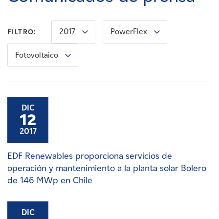
Carreras
2017
PowerFlex
FILTRO:
Noticias
Fotovoltaico
Contacte con
Afiliados
DIC
12
2017
EDF Renewables proporciona servicios de
operación y mantenimiento a la planta solar Bolero
de 146 MWp en Chile
DIC