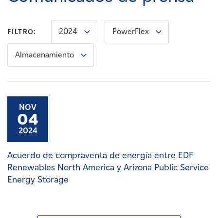
Carreras
2024
PowerFlex
FILTRO:
Noticias
Almacenamiento
Contacte con
Afiliados
NOV
04
2024
Acuerdo de compraventa de energía entre EDF
Renewables North America y Arizona Public Service
Energy Storage