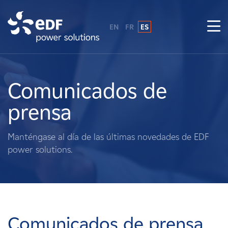
EN
FR
ES
¿Por qué EDF Power Solutions?
Sobre nosotros
Comunicados de
prensa
Qué hacemos
Manténgase al día de las últimas novedades de EDF
Terratenientes
power solutions.
Proveedores
Proyectos
Comunicados de prensa