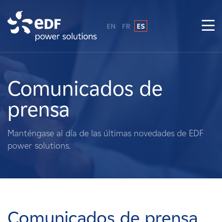
EN
FR
ES
¿Por qué EDF Power Solutions?
Sobre nosotros
Comunicados de
prensa
Qué hacemos
Manténgase al día de las últimas novedades de EDF
Terratenientes
power solutions.
Proveedores
Proyectos
Comunicados de prensa