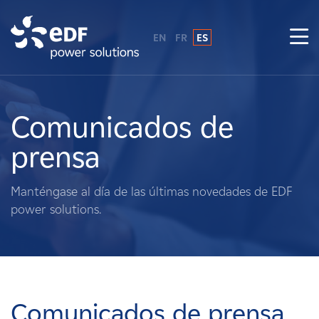
EN
FR
ES
¿Por qué EDF Power Solutions?
Sobre nosotros
Comunicados de
prensa
Qué hacemos
Manténgase al día de las últimas novedades de EDF
Terratenientes
power solutions.
Proveedores
Proyectos
Comunicados de prensa