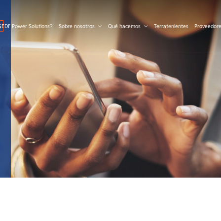
S
 EDF Power Solutions?
Sobre nosotros
Qué hacemos
Terratenientes
Proveedor