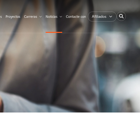
Afiliados
es
Proyectos
Carreras
Noticias
Contacte con