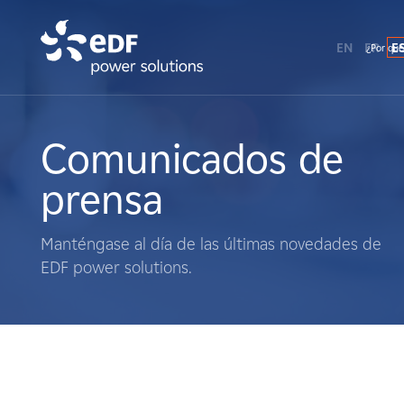
EN
FR
E
¿Por qué
¿Por qué EDF Power Solutions?
Sobre nosotros
Comunicados de
prensa
Qué hacemos
Manténgase al día de las últimas novedades de
Terratenientes
EDF power solutions.
Proveedores
Proyectos