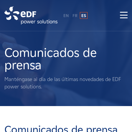
EN
FR
ES
¿Por qué EDF Power Solutions?
Sobre nosotros
Comunicados de
prensa
Qué hacemos
Manténgase al día de las últimas novedades de EDF
Terratenientes
power solutions.
Proveedores
Proyectos
Comunicados de prensa