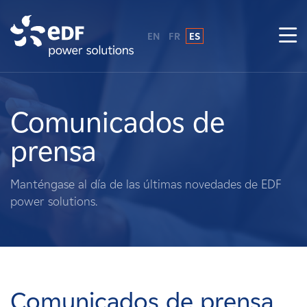
EN
FR
ES
¿Por qué EDF Power Solutions?
Sobre nosotros
Comunicados de
prensa
Qué hacemos
Manténgase al día de las últimas novedades de EDF
Terratenientes
power solutions.
Proveedores
Proyectos
Comunicados de prensa