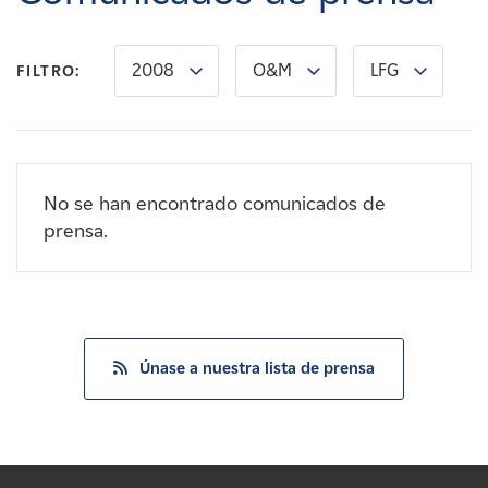
Carreras
2008
O&M
LFG
FILTRO:
Noticias
Contacte con
No se han encontrado comunicados de
Afiliados
prensa.
Únase a nuestra lista de prensa