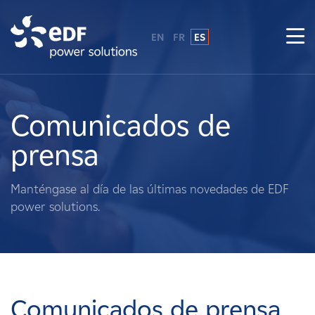
EN
FR
ES
¿Por qué EDF Power Solutions?
Sobre nosotros
Comunicados de
prensa
Qué hacemos
Manténgase al día de las últimas novedades de EDF
Terratenientes
power solutions.
Proveedores
Proyectos
Comunicados de prensa