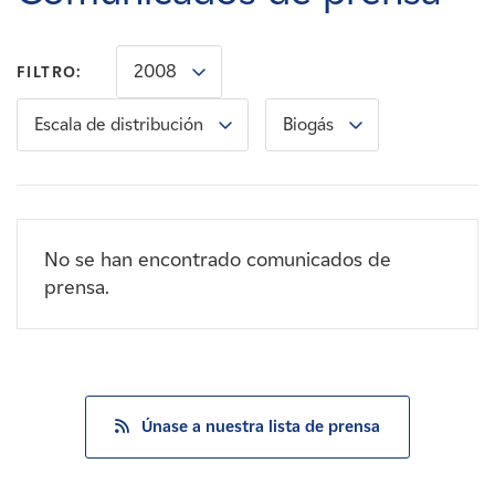
Carreras
2008
FILTRO:
Noticias
Escala de distribución
Biogás
Contacte con
Afiliados
No se han encontrado comunicados de
prensa.
Únase a nuestra lista de prensa