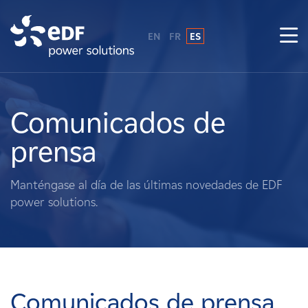
EN
FR
ES
¿Por qué EDF Power Solutions?
Sobre nosotros
Comunicados de
prensa
Qué hacemos
Manténgase al día de las últimas novedades de EDF
Terratenientes
power solutions.
Proveedores
Proyectos
Comunicados de prensa