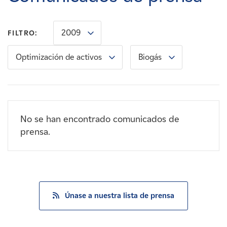
Carreras
2009
FILTRO:
Noticias
Optimización de activos
Biogás
Contacte con
Afiliados
No se han encontrado comunicados de
prensa.
Únase a nuestra lista de prensa