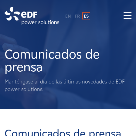
EN
FR
ES
¿Por qué EDF Power Solutions?
Sobre nosotros
Comunicados de
prensa
Qué hacemos
Manténgase al día de las últimas novedades de EDF
Terratenientes
power solutions.
Proveedores
Proyectos
Comunicados de prensa