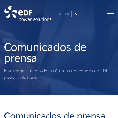
EN
FR
ES
¿Por qué EDF Power Solutions?
Sobre nosotros
Comunicados de
prensa
Qué hacemos
Manténgase al día de las últimas novedades de EDF
Terratenientes
power solutions.
Proveedores
Proyectos
Comunicados de prensa