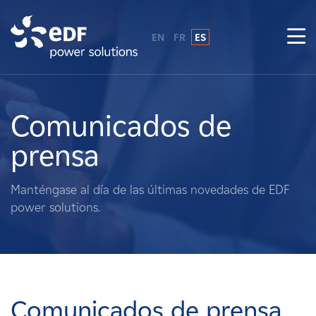
EN
FR
ES
¿Por qué EDF Power Solutions?
Sobre nosotros
Comunicados de
prensa
Qué hacemos
Manténgase al día de las últimas novedades de EDF
Terratenientes
power solutions.
Proveedores
Proyectos
Comunicados de prensa