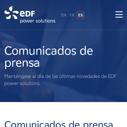
EN
FR
ES
¿Por qué EDF Power Solutions?
Sobre nosotros
Comunicados de
prensa
Qué hacemos
Manténgase al día de las últimas novedades de EDF
Terratenientes
power solutions.
Proveedores
Proyectos
Comunicados de prensa