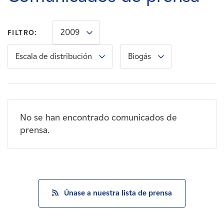
Carreras
2009
FILTRO:
Noticias
Escala de distribución
Biogás
Contacte con
Afiliados
No se han encontrado comunicados de
prensa.
Únase a nuestra lista de prensa