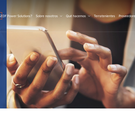
S
 EDF Power Solutions?
Sobre nosotros
Qué hacemos
Terratenientes
Proveedor