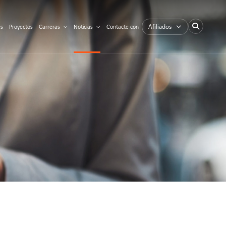
Afiliados
es
Proyectos
Carreras
Noticias
Contacte con