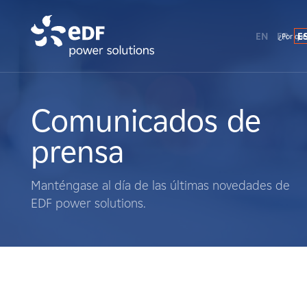
EN
FR
E
¿Por qué
¿Por qué EDF Power Solutions?
Sobre nosotros
Comunicados de
prensa
Qué hacemos
Manténgase al día de las últimas novedades de
Terratenientes
EDF power solutions.
Proveedores
Proyectos