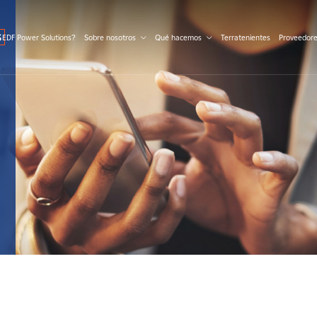
S
 EDF Power Solutions?
Sobre nosotros
Qué hacemos
Terratenientes
Proveedor