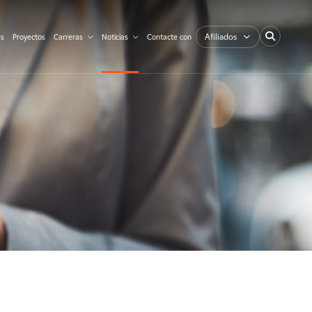
Afiliados
es
Proyectos
Carreras
Noticias
Contacte con