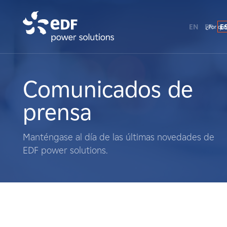
EN
FR
E
¿Por qué
¿Por qué EDF Power Solutions?
Sobre nosotros
Comunicados de
prensa
Qué hacemos
Manténgase al día de las últimas novedades de
Terratenientes
EDF power solutions.
Proveedores
Proyectos