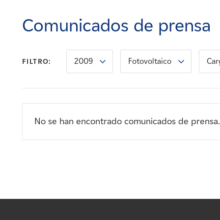
Carreras
Comunicados de prensa
Noticias
2009
Fotovoltaico
Car
FILTRO:
Contacte con
Afiliados
No se han encontrado comunicados de prensa.