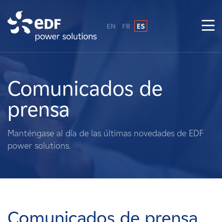
EN
FR
ES
¿Por qué EDF Power Solutions?
Sobre nosotros
Comunicados de
prensa
Qué hacemos
Manténgase al día de las últimas novedades de EDF
Terratenientes
power solutions.
Proveedores
Proyectos
Comunicados de prensa