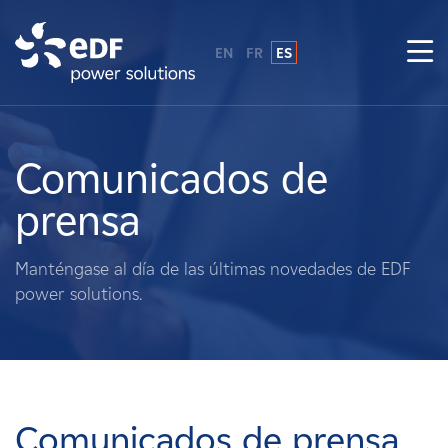
EN
FR
ES
¿Por qué EDF Power Solutions?
Sobre nosotros
Comunicados de
prensa
Qué hacemos
Manténgase al día de las últimas novedades de EDF
Terratenientes
power solutions.
Proveedores
Proyectos
Comunicados de prensa