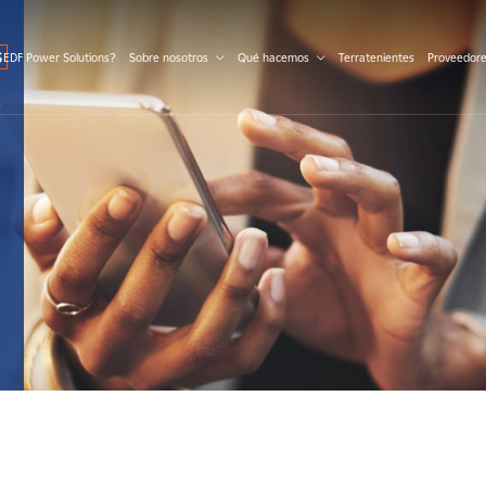
S
 EDF Power Solutions?
Sobre nosotros
Qué hacemos
Terratenientes
Proveedor