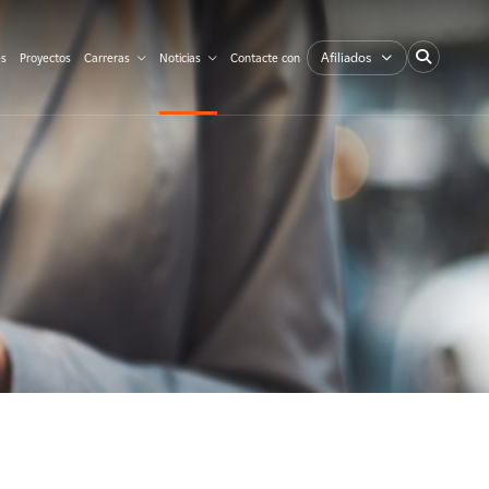
Afiliados
es
Proyectos
Carreras
Noticias
Contacte con