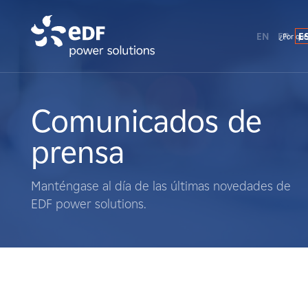
EN
FR
E
¿Por qué
¿Por qué EDF Power Solutions?
Sobre nosotros
Comunicados de
prensa
Qué hacemos
Manténgase al día de las últimas novedades de
Terratenientes
EDF power solutions.
Proveedores
Proyectos