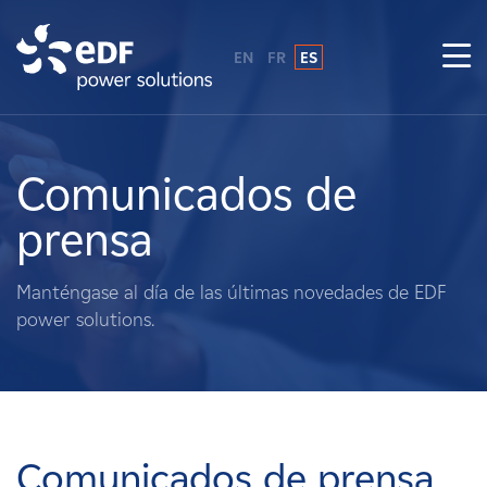
EN
FR
ES
¿Por qué EDF Power Solutions?
Sobre nosotros
Comunicados de
prensa
Qué hacemos
Manténgase al día de las últimas novedades de EDF
Terratenientes
power solutions.
Proveedores
Proyectos
Comunicados de prensa