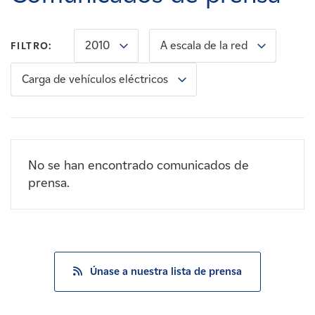
Carreras
2010
A escala de la red
FILTRO:
Noticias
Carga de vehículos eléctricos
Contacte con
Afiliados
No se han encontrado comunicados de
prensa.
Únase a nuestra lista de prensa