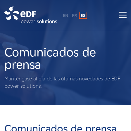
EN
FR
ES
¿Por qué EDF Power Solutions?
Sobre nosotros
Comunicados de
prensa
Qué hacemos
Manténgase al día de las últimas novedades de EDF
Terratenientes
power solutions.
Proveedores
Proyectos
Comunicados de prensa