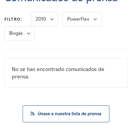
Carreras
2010
PowerFlex
FILTRO:
Noticias
Biogás
Contacte con
Afiliados
No se han encontrado comunicados de
prensa.
Únase a nuestra lista de prensa