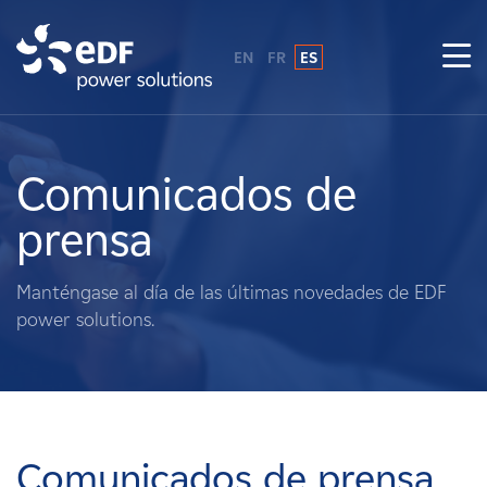
EN
FR
ES
¿Por qué EDF Power Solutions?
Sobre nosotros
Comunicados de
prensa
Qué hacemos
Manténgase al día de las últimas novedades de EDF
Terratenientes
power solutions.
Proveedores
Proyectos
Comunicados de prensa