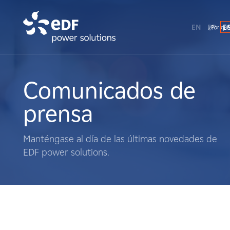
EN
FR
E
¿Por qué
¿Por qué EDF Power Solutions?
Sobre nosotros
Comunicados de
prensa
Qué hacemos
Manténgase al día de las últimas novedades de
Terratenientes
EDF power solutions.
Proveedores
Proyectos