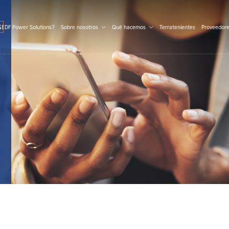
S
 EDF Power Solutions?
Sobre nosotros
Qué hacemos
Terratenientes
Proveedor