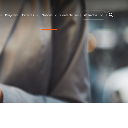
Afiliados
es
Proyectos
Carreras
Noticias
Contacte con