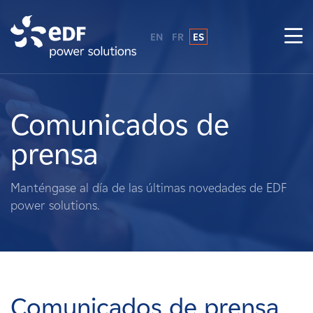
EN
FR
ES
¿Por qué EDF Power Solutions?
Sobre nosotros
Comunicados de
prensa
Qué hacemos
Manténgase al día de las últimas novedades de EDF
Terratenientes
power solutions.
Proveedores
Proyectos
Comunicados de prensa