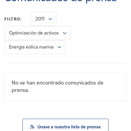
Carreras
2011
FILTRO:
Noticias
Optimización de activos
Contacte con
Energía eólica marina
Afiliados
No se han encontrado comunicados de
prensa.
Únase a nuestra lista de prensa