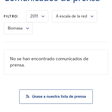
Carreras
2011
A escala de la red
FILTRO:
Noticias
Biomasa
Contacte con
Afiliados
No se han encontrado comunicados de
prensa.
Únase a nuestra lista de prensa