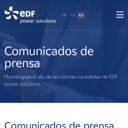
EN
FR
ES
¿Por qué EDF Power Solutions?
Sobre nosotros
Comunicados de
prensa
Qué hacemos
Manténgase al día de las últimas novedades de EDF
Terratenientes
power solutions.
Proveedores
Proyectos
Comunicados de prensa